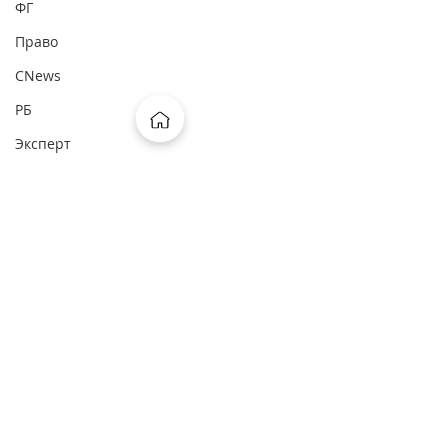
ФГ
Право
CNews
РБ
Эксперт
АГ
Корзинка
СБЕР Про
ОСН
ФП
Рамблер
Комментарии
Москва FM
Россия24