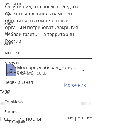
Вести.ru
Он уточнил, что после победы в 
суде его доверитель намерен 
КО
обратиться в компетентные 
360°
органы и потребовать закрытия 
ТАСС
"Новой газеты" на территории 
России.
АИФ
MOSFM
News.ru
Мосгорсуд обязал _Новую газету_ опровергнуть
.
РИА НОВОСТИ
Скачать • 58KB
Первый канал
Источник
ТАСС
ВМ
ComNews
Forbes
Недавние посты
Смотреть все
Интерфакс