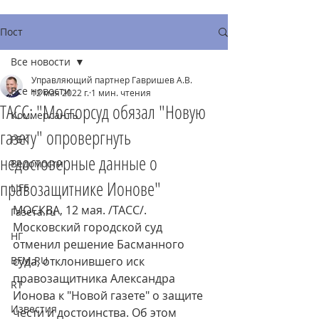
Пост
Все новости
Управляющий партнер Гавришев А.В.
Все новости
12 мая 2022 г.
1 мин. чтения
ТАСС: "Мосгорсуд обязал "Новую
Коммерсантъ
газету" опровергнуть
РБК
недостоверные данные о
Ведомости
правозащитнике Ионове"
LIFE
МОСКВА, 12 мая. /ТАСС/. 
Газета.ru
Московский городской суд 
НГ
отменил решение Басманного 
BFM.RU
суда, отклонившего иск 
правозащитника Александра 
RT
Ионова к "Новой газете" о защите 
Известия
чести и достоинства. Об этом 