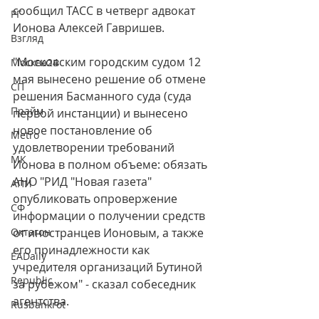
сообщил ТАСС в четверг адвокат 
РГ
Ионова Алексей Гавришев.
Взгляд
"Московским городским судом 12 
Москва24
мая вынесено решение об отмене 
СП
решения Басманного суда (суда 
Прайм
первой инстанции) и вынесено 
новое постановление об 
Metro
удовлетворении требований 
МК
Ионова в полном объеме: обязать 
АНО "РИД "Новая газета" 
АПИ
опубликовать опровержение 
СФ
информации о получении средств 
Октагон
от иностранцев Ионовым, а также 
его принадлежности как 
EADaily
учредителя организаций Бутиной 
Republic
за рубежом" - сказал собеседник 
агентства.
Rusbankrot